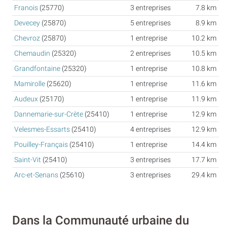
Franois
(25770)
3 entreprises
7.8 km
Devecey
(25870)
5 entreprises
8.9 km
Chevroz
(25870)
1 entreprise
10.2 km
Chemaudin
(25320)
2 entreprises
10.5 km
Grandfontaine
(25320)
1 entreprise
10.8 km
Mamirolle
(25620)
1 entreprise
11.6 km
Audeux
(25170)
1 entreprise
11.9 km
Dannemarie-sur-Crète
(25410)
1 entreprise
12.9 km
Velesmes-Essarts
(25410)
4 entreprises
12.9 km
Pouilley-Français
(25410)
1 entreprise
14.4 km
Saint-Vit
(25410)
3 entreprises
17.7 km
Arc-et-Senans
(25610)
3 entreprises
29.4 km
Dans la Communauté urbaine du