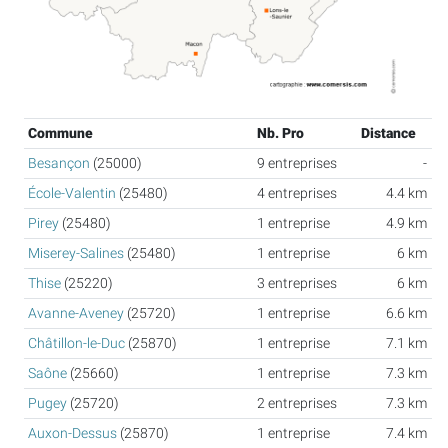
Commune
Nb. Pro
Distance
Besançon
(25000)
9 entreprises
-
École-Valentin
(25480)
4 entreprises
4.4 km
Pirey
(25480)
1 entreprise
4.9 km
Miserey-Salines
(25480)
1 entreprise
6 km
Thise
(25220)
3 entreprises
6 km
Avanne-Aveney
(25720)
1 entreprise
6.6 km
Châtillon-le-Duc
(25870)
1 entreprise
7.1 km
Saône
(25660)
1 entreprise
7.3 km
Pugey
(25720)
2 entreprises
7.3 km
Auxon-Dessus
(25870)
1 entreprise
7.4 km